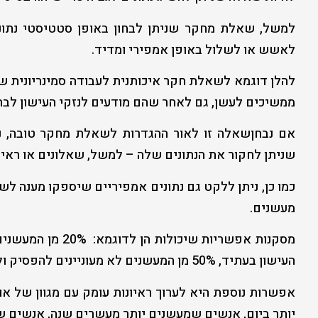
למשל, שאלת מחקר שניתן לבחון באופן סטטיסטי נתונ
לאשש או לשלול באופן אמפירי ומדיד.
להלן דוגמא לשאלת חקר איכותנית לעבודה סמינריונית ש
ממשיכים לעשן, גם לאחר שהם מודעים לנזקי העישון לבר
אם נבחןשאלה זו לאור ההגדרות לשאלת מחקר טובה, נ
שניתן לחקור את הנתונים שלה – למשל, שאלונים או ראיו
כמו כן, ניתן ללקט גם נתונים אמפיריים שיספקו מענה ל
מעשנים.
מסקנות אפשריות שי
העישון בעתיד, 50% מן המעשנים לא מעוניינים להפסיק ול30% יש הרגלים רעים נוספים.
אפשרות נוספת היא לערוך ראיונות עומק עם מגוון של א
יותר ביום, אנשים שמעשנים יותר מעשרים שנה, אנשים שר