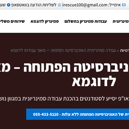
אימייל:
irescue100@gmail.com
לשליחת הודעה בוואטסאפ
שעות
ינריונית
עבודות סמינריון בתשלום
סמינריון לדוגמא
שירותים משלי
»
עבודה סמינריונית האוניברסיטה הפתוחה – מאגר עבודות לדוגמא
ניברסיטה הפתוחה – מ
לדוגמא
ו"פ יסייע לסטודנטים בהכנת עבודה סמינריונית במגוון נוש
של האוניברסיטה הפתוחה ללא עלות - 055-433-5110