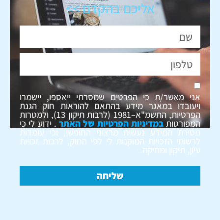
אליכם בהקדם >>
אני מאשר/ת כי הפרטים שמסרתי ייאספו, יישמרו
ויעובדו במאגר מידע בהתאם להוראות חוק הגנת
הפרטיות, התשמ"א–1981 (לרבות תיקון 13), ולמטרות
המפורטות
במדיניות הפרטיות של האתר
. ידוע לי כי
מסירת המידע נעשית מרצוני החופשי, וכי עומדות
לרשותי הזכויות המוקנות לי לפי החוק, לרבות זכויות
עיון, תיקון ומחיקה.
שליחה