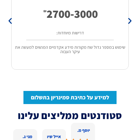
2700-3000
₪
דרישות מיוחדות:
שימוש במספר גדול שח מקורות מידע אקדמיים המהווים למעשה את
עיקר העבוה
הס
למידע על כתיבת סמינריון בתשלום
סטודנטים ממליצים עלינו
יוסף מ.
אייל שירותי פריצה ו.
מני ג.
נד