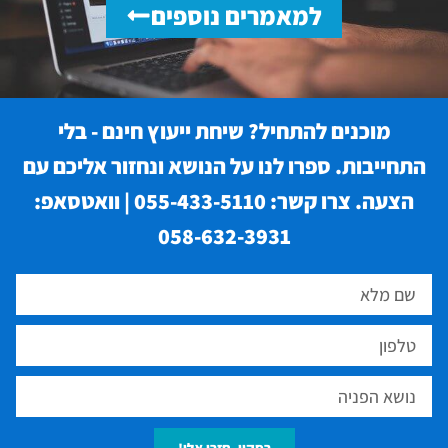
למאמרים נוספים
מוכנים להתחיל? שיחת ייעוץ חינם - בלי
התחייבות. ספרו לנו על הנושא ונחזור אליכם עם
הצעה. צרו קשר: 055-433-5110 | וואטסאפ:
058-632-3931