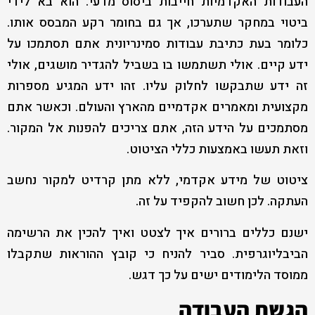
העבודות האקדמיות חייבות ביסוס מדעי. הוא בא לידי
ביטוי במחקר שתערכו, אך גם בחומר רקע המבסס אותו.
כלומר בעת כתיבת עבודות סמינריונית אתם תסתמכו על
ידע קיים. אולי תשתמשו בו בשביל להגדיר מושגים, אולי
זה ידע שתבקשו לחלוק עליו. זהו ידע המגיע מספרות
מקצועית ומאמרים אקדמיים מהארץ והעולם. וכאשר אתם
מסתמכים על הידע הזה, אתם צריכים להפנות אל המקור.
וזאת תעשו באמצעות כללי הציטוט.
ציטוט של מידע אקדמי, ללא מתן קרדיט למקור נחשב
העתקה. לכן חשוב להקפיד על זה.
ישנם כללים ברורים איך לצטט ואיך להכין את הרשימה
הביבליוגרפית. סביר להניח כי קובץ ההוראות שתקבלו
ממוסד הלימודים ישים על כך דגש.
הגשת העבודה