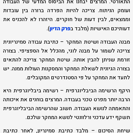
התאורטי. המרצים יבחנו את הביסוס המדעי של העבודה
ועומק הניתוח. צריכה להיות הפרדה ברורה בין עובדות
וממצאים, לבין דעות של חוקרים. היזהרו לא להכניס את
דעותיכם האישיות (מלבד ב
).
פרק הדיון
מבנה העבודה ושיטת המחקר – כתיבת עבודה סמינריונית
צריכה לשמור על מבנה לוגי, מהכלל אל הספציפי. בצורה
זורמת שניתן להבין אותה. שיטת המחקר צריכה להתאים
בצורה הגיונית לשאלת המחקר והמסקנות העולות ממנה. יש
לתעד את המחקר על פי הסטנדרטים המקובלים.
היקף הרשימה הביבליוגרפית – רשימה ביבליוגרפית היא
הרבה יותר מפרט טכני בעבודה. המרצים בוחנים את איכותה
והתאמתה לנושא העבודה. חשוב שהרשימה הביבליוגרפית
תשקף ידע עדכני ורלוונטי לנושא המחקר שלכם.
שיחת הסיכום – מלבד כתיבת סמינריון, לאחר כתיבת